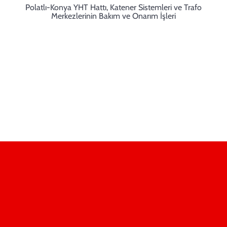
Polatlı-Konya YHT Hattı, Katener Sistemleri ve Trafo
Merkezlerinin Bakım ve Onarım İşleri
Elsitel Kampüs, Prof.Dr. Ahmet Taner Kışlalı Mh. 2856. Cd. No:1
06810 Çayyolu Çankaya-ANKARA/TÜRKİYE
+90 312 446 36 30
info@elsitel.com.tr