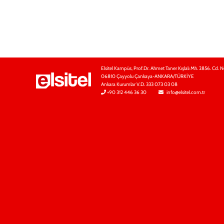
Elsitel Kampüs, Prof.Dr. Ahmet Taner Kışlalı Mh. 2856. Cd. N
06810 Çayyolu Çankaya-ANKARA/TÜRKİYE
Ankara Kurumlar V.D. 333 073 03 08
+90 312 446 36 30
info@elsitel.com.tr